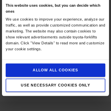
lager risico, wat bijdraagt aan veiligere en efficiëntere
This website uses cookies, but you can decide which
werkplaatsactiviteiten.
ones
Specificaties
We use cookies to improve your experience, analyze our
traffic, as well as provide customized communication and
Gewicht
:
492
g
marketing. The website may also contain cookies to
Hoogte
:
24
cm
show relevant advertisements outside toyota-forklifts
Breedte
:
7
cm
domain. Click "View Details" to read more and customize
Length
:
7
cm
your cookie settings.
Colour
:
Wit
Extra informatie
ALLOW ALL COOKIES
Veiligheidsinformatieblad
Safety Data Sheet
USE NECESSARY COOKIES ONLY