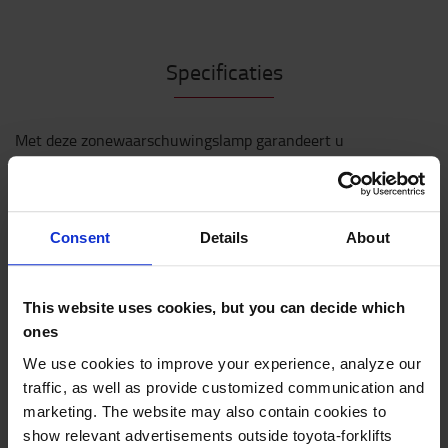
Specificaties
Met deze zonewaarschuwingslamp garandeert u
meer veiligheid rond uw vorkheftruck. De duidelijk
zichtbare rode of blauwe streep op de grond wijst
op gevaar voor naderende voorbijgangers. Op een
montagehoogte van 2 m heeft de
Consent
Details
About
waarschuwingslijn een zeer grote effectieve lengte
van ongeveer 5 m en een helderheid van ongeveer
640 lx (rood). De lamp is verkrijgbaar in twee
This website uses cookies, but you can decide which
versies, met een keuze uit een rode of blauwe lijn.
ones
We use cookies to improve your experience, analyze our
Zonewaarschuwingslampen voorkomen ongevallen
traffic, as well as provide customized communication and
met industriële heftrucks tijdens gebruik en
marketing. The website may also contain cookies to
beschermen uw werknemers.
show relevant advertisements outside toyota-forklifts