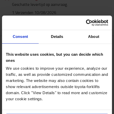
Geschatte levertijd op aanvraag.
1 Verzenden 10/08/2026
Garantie
Consent
Details
About
SPECIFICATIES
This website uses cookies, but you can decide which
ones
Specificaties
We use cookies to improve your experience, analyze our
traffic, as well as provide customized communication and
marketing. The website may also contain cookies to
De led-werklamp produceert een ongelofelijke
show relevant advertisements outside toyota-forklifts
hoeveelheid licht met 780 effectieve lumen. Dit is
domain. Click "View Details" to read more and customize
niet alleen het toonbeeld van innovatieve moderne
your cookie settings.
led-technologie, ook het ontwerp van de behuizing
is compleet vernieuwd. Het vierkante design zorgt