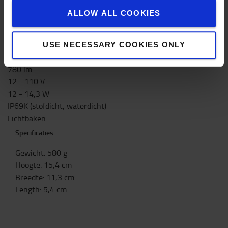
ervoor dat deze lamp ook achteraf geplaatst kan
ALLOW ALL COOKIES
worden zonder het uitzicht van uw voertuig
drastisch te veranderen.
USE NECESSARY COOKIES ONLY
Technische omschrijving
780 lm
12 - 110 V
12 - 14,3 W
IP69K (stofdicht, waterdicht)
Lichtbaken
Specificaties
Gewicht
:
580
g
Hoogte
:
15,4
cm
Breedte
:
11,3
cm
Length
:
5,4
cm