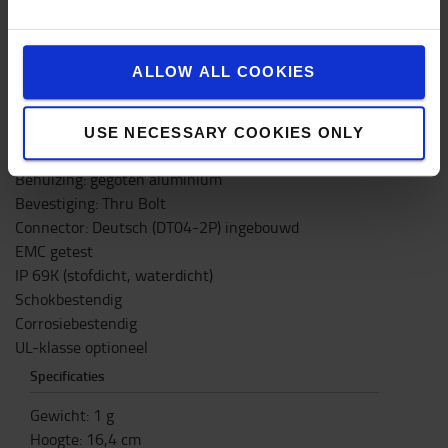
Theoretisch Lumen: 900
Effectief lumen: 600
ALLOW ALL COOKIES
Aantal LED's: 4
Lichtpatroon: symmetrisch
Kleurtemperatuur: 5700
USE NECESSARY COOKIES ONLY
Lensmateriaal: kunststof
Behuizing: gegoten aluminium
Bevestiging: Thru Bolt
Connector: Deutsch (DT04-2P) ingebouwd
EMC getest
IP 69K (stofdicht, waterdicht)
Schokbestendig
Corrosiebestendig
UL-klasse optioneel
Specificaties
Gewicht
:
1
g
Hoogte
:
16,4
cm