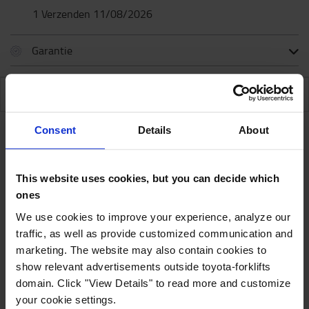
1 Verzenden 11/08/2026
Garantie
SPECIFICATIES
Consent
Details
About
Specificaties
This website uses cookies, but you can decide which
ones
Deze lamp heeft een gestroomlijnd ontwerp voor
We use cookies to improve your experience, analyze our
machines met 12-48 volt-systemen met 600
traffic, as well as provide customized communication and
effectieve lumenlichten met 4 LED's. Deze lamp,
marketing. The website may also contain cookies to
die veel wordt gebruikt op vorkheftrucks, is
show relevant advertisements outside toyota-forklifts
gemonteerd met een doorgaande bout.
domain. Click "View Details" to read more and customize
your cookie settings.
Technische omschrijving