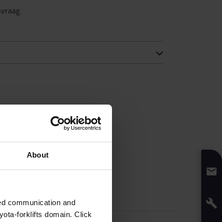
nvraag.
About
zed communication and
ota-forklifts domain. Click