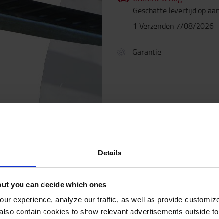
Geschatte levertijd op aa
1 Verzenden 7/08/2026
Garantie
Details
but you can decide which ones
SPECIFICATIES
ur experience, analyze our traffic, as well as provide customi
lso contain cookies to show relevant advertisements outside toy