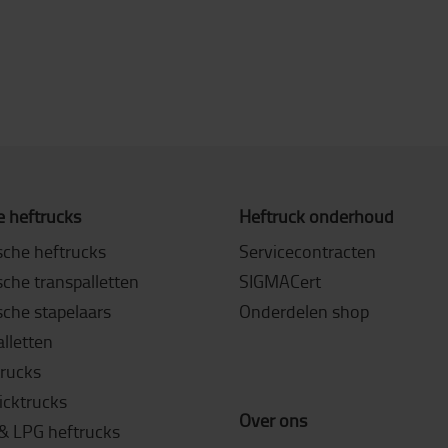
 heftrucks
Heftruck onderhoud
sche heftrucks
Servicecontracten
sche transpalletten
SIGMACert
sche stapelaars
Onderdelen shop
lletten
rucks
icktrucks
Over ons
 & LPG heftrucks