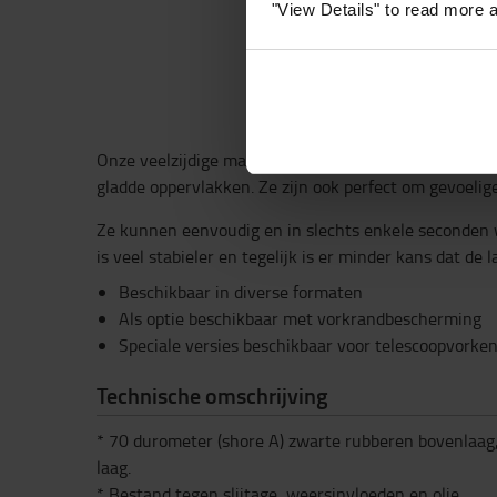
"View Details" to read more 
Onze veelzijdige magnetische antislipmatten zorgen 
gladde oppervlakken. Ze zijn ook perfect om gevoeli
Ze kunnen eenvoudig en in slechts enkele seconden 
is veel stabieler en tegelijk is er minder kans dat de l
Beschikbaar in diverse formaten
Als optie beschikbaar met vorkrandbescherming
Speciale versies beschikbaar voor telescoopvorke
Technische omschrijving
* 70 durometer (shore A) zwarte rubberen bovenlaa
laag.
* Bestand tegen slijtage, weersinvloeden en olie.