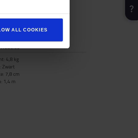
LOW ALL COOKIES
ficaties
ht
:
4,8
kg
:
Zwart
te
:
7,8
cm
h
:
1,4
m