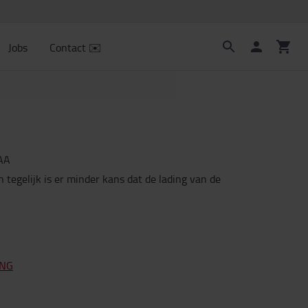
Jobs
Contact ✉️
AA
en tegelijk is er minder kans dat de lading van de
ING