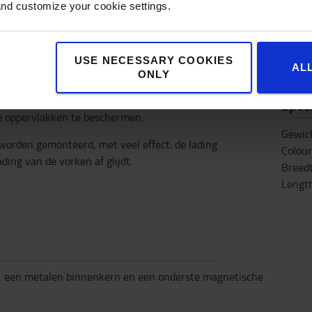
and customize your cookie settings.
Specificaties
USE NECESSARY COOKIES
AL
ONLY
voor een veiliger transport van ladingen met
Speci
ge oppervlakken te beschermen.
Gewic
worden gemonteerd, met veel effect: de lading
Colour
ading van de vorken af glijdt.
Breed
Lengt
n
g, een metalen binnenkern en een onderste magnetische