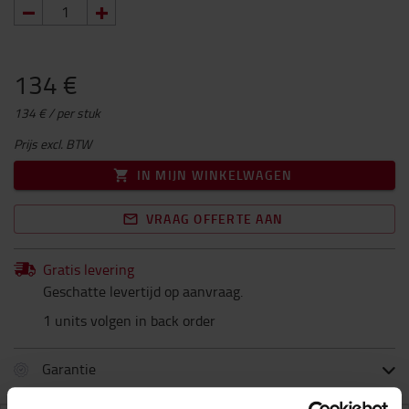
134 €
134 € / per stuk
Prijs excl. BTW
IN MIJN WINKELWAGEN
VRAAG OFFERTE AAN
Gratis levering
Geschatte levertijd op aanvraag.
1 units volgen in back order
Garantie