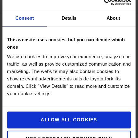
SPECIFICATIES
Consent
Details
About
Specificaties
This website uses cookies, but you can decide which
ones
We use cookies to improve your experience, analyze our
Met deze ergonomische vorkkrik kunt u alle
traffic, as well as provide customized communication and
gangbare vorken zonder problemen loskoppelen. De
marketing. The website may also contain cookies to
voorschriften ter voorkoming van ongevallen
show relevant advertisements outside toyota-forklifts
bepalen ook dat dergelijke vervoershulpmiddelen in
domain. Click "View Details" to read more and customize
bepaalde gevallen noodzakelijk zijn. Deze krik
your cookie settings.
vereenvoudigt niet alleen uw werk, maar voldoet
ook aan de gegeven instructies. Verkrijgbaar in
twee varianten, afhankelijk van de vorkmaat.
ALLOW ALL COOKIES
Technische omschrijving
Max. doorsnede vorken: 125 x 55 mm