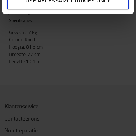
USE NECESSARY COOKIES ONLY
Draagvermogen: 150 kg
Oppervlak: gelakt, kleur rood RAL 3000
Specificaties
Gewicht
:
7
kg
Colour
:
Rood
Hoogte
:
81,5
cm
Breedte
:
27
cm
Length
:
1,01
m
Klantenservice
Contacteer ons
Noodreparatie