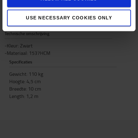
de carrosserie mogelijk is.
De Sound Shield-vork kan worden gebruikt op elke
USE NECESSARY COOKIES ONLY
klasse 2 (A) vorkcarrosserie.
Technische omschrijving
-Kleur: Zwart
-Materiaal: 1537HCM
Specificaties
Gewicht
:
110
kg
Hoogte
:
4,5
cm
Breedte
:
10
cm
Length
:
1,2
m