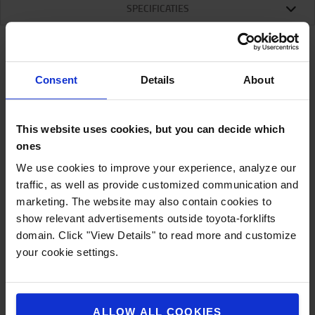
SPECIFICATIES
Specificaties
Consent
Details
About
Standaard ISO-vork met Sound Shield-
This website uses cookies, but you can decide which
bescherming vermindert geluidshinder en creëert
ones
een rustiger werkomgeving in magazijnen en
We use cookies to improve your experience, analyze our
tijdens buitenoperaties.
traffic, as well as provide customized communication and
marketing. The website may also contain cookies to
Cascade Sound Shield TM-bescherming heeft een
show relevant advertisements outside toyota-forklifts
lager ophangpunt dat bedoeld is om een nylon
domain. Click "View Details" to read more and customize
inzetstuk te accepteren dat op zijn plaats
your cookie settings.
vergrendelt en zich stevig om de zijden van de
vorkstang wikkelt. De inzet bevat een component
die fungeert als smeermiddel om weerstand te
minimaliseren, waardoor gemakkelijk bewegen op
ALLOW ALL COOKIES