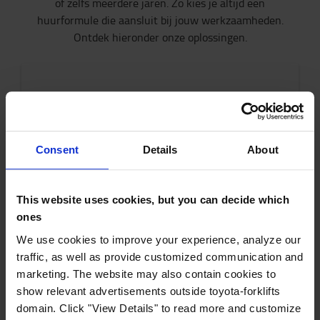
of zelfs meerdere jaren. Zo kies je altijd een
huurformule die aansluit bij jouw werkzaamheden.
Ontdek hieronder onze oplossingen.
Consent
Details
About
Kortetermijnhuur
This website uses cookies, but you can decide which
Huur een heftruck vanaf één dag tot 36
ones
maanden en vang piekperiodes, tijdelijke
projecten of onverwachte stilstand moeiteloos
We use cookies to improve your experience, analyze our
traffic, as well as provide customized communication and
op.
marketing. The website may also contain cookies to
show relevant advertisements outside toyota-forklifts
ONTDEK KORTETERMIJNHUUR
domain. Click "View Details" to read more and customize