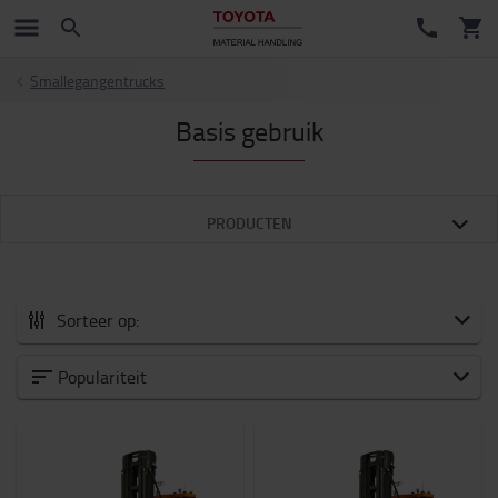
Smallegangentrucks
Basis gebruik
PRODUCTEN
Sorteer op:
Type toestel
Populariteit
Capaciteit (kg)
1200kg
-
1500kg