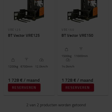
Hefhoogte (mm)
6700mm
-
11000mm
VRE125
VRE150
BT Vector VRE125
BT Vector VRE150
1500
kg
11000
mm
1200
kg
6700
mm
12.0
km/h
14.0
km/h
1 728 € / maand
1 728 € / maand
RESERVEREN
RESERVEREN
2 van 2 producten worden getoond