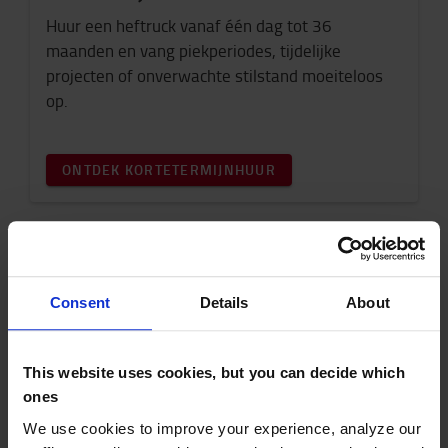
Huur een heftruck vanaf één dag tot 36
maanden en vang piekperiodes, tijdelijke
projecten of onverwachte stilstand moeiteloos
op.
ONTDEK KORTETERMIJNHUUR
Consent
Details
About
This website uses cookies, but you can decide which
Leasing
ones
We use cookies to improve your experience, analyze our
Huur een heftruck of magazijntruck vanaf 36