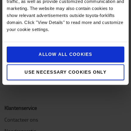
traffic, as well as provide customized communication and
maanden en profiteer van een zorgeloze formule
marketing. The website may also contain cookies to
met onderhoud, herstellingen en een uitgebreide
show relevant advertisements outside toyota-forklifts
schadeverzekering.
domain. Click "View Details" to read more and customize
your cookie settings.
ONTDEK LEASING
ALLOW ALL COOKIES
USE NECESSARY COOKIES ONLY
Klantenservice
Contacteer ons
Noodreparatie