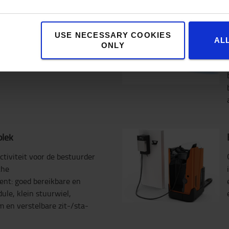
rheid
USE NECESSARY COOKIES
 uitstekend rijgemak en
AL
ONLY
ng, waardoor gemakkelijk
en veranderd in drukke en
lek
tiviteit voor de bestuurder
che
nt: goed bereikbare en
ule, klein stuurwiel,
m en verstelbare zit-/sta-