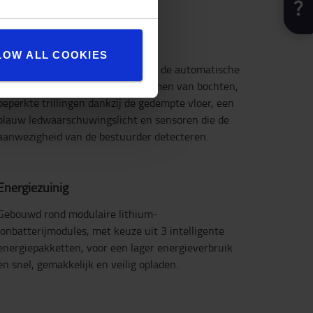
Veilige bediening
De bestuurder blijft veilig in het
LOW ALL COOKIES
bestuurderscompartiment dankzij de automatische
snelheidsvermindering bij het nemen van bochten,
beperkte trillingen dankzij de gedempte vloer, een
blauw ledwaarschuwingslicht en sensoren die de
aanwezigheid van de bestuurder detecteren.
Energiezuinig
Gebouwd rond modulaire lithium-
ionbatterijmodules, met keuze uit 3 intelligente
energiepakketten, voor een lager energieverbruik
en snel, gemakkelijk en veilig opladen.