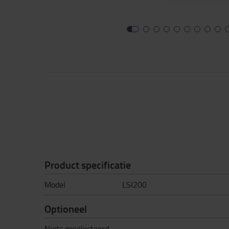
Product specificatie
Model
LSI200
Optioneel
Niets geselecteerd