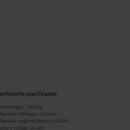
echnische specificaties
efvermogen
:
2000
kg
aximale hefhoogte
:
225
mm
aximale capaciteit batterij
:
420
Ah
atterij voltage
:
24
volt