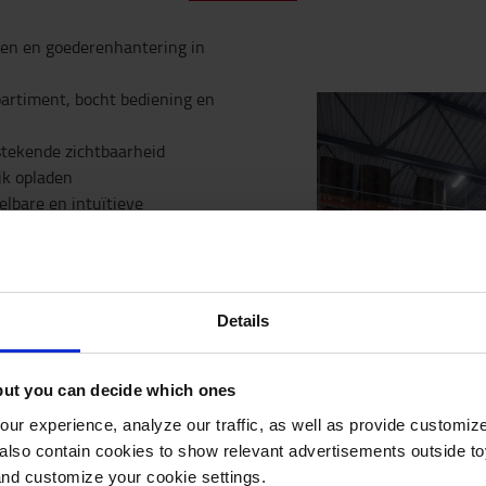
den en goederenhantering in
artiment, bocht bediening en
stekende zichtbaarheid
ijk opladen
lbare en intuïtieve
nspallet? Compact dankzij het
Details
door hij ook licht en bijzonder
lak zelf verstellen en halfzittend
adaptieve sturing (optioneel
but you can decide which ones
t afgesloten
ur experience, analyze our traffic, as well as provide customi
omfortabele werkplek. Je kan de
lso contain cookies to show relevant advertisements outside toy
naar jouw wens.
and customize your cookie settings.