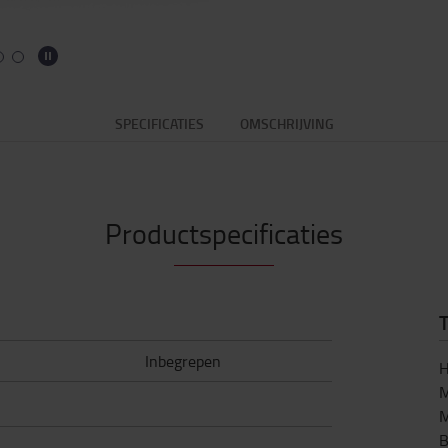
SPECIFICATIES
OMSCHRIJVING
Productspecificaties
T
Inbegrepen
H
M
M
B