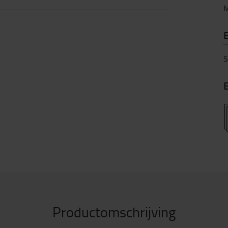
M
S
E
Productomschrijving