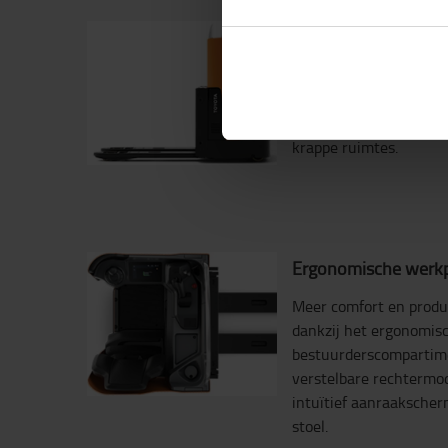
Uitstekend wendbaa
Compacte machine met
180°- of 360°-besturi
van richting kan word
krappe ruimtes.
Ergonomische werkp
Meer comfort en produc
dankzij het ergonomis
bestuurderscompartime
verstelbare rechtermod
intuïtief aanraakscher
stoel.