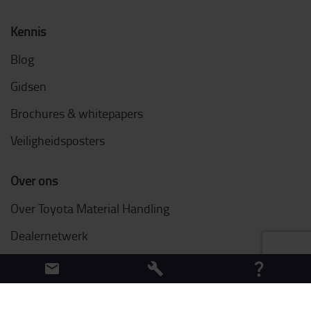
Kennis
Blog
Gidsen
Brochures & whitepapers
Veiligheidsposters
Over ons
Over Toyota Material Handling
Dealernetwerk
Duurzaamheid
Werken bij Toyota Material Handling