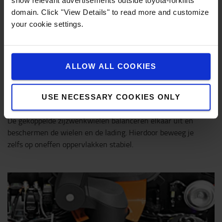
show relevant advertisements outside toyota-forklifts
domain. Click "View Details" to read more and customize
your cookie settings.
ALLOW ALL COOKIES
Meer stabiliteit dankzij Castorlink
USE NECESSARY COOKIES ONLY
Het onderstel met vijf wielen zorgt voor extra stabiliteit.
De gekoppelde zijzwenkwielen balanceren elkaar uit en
beschermen de wielen en de lading. Hierdoor beweeg je
zelfs op oneffen oppervlakken stabiel.