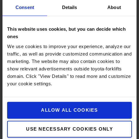
en een stuur met verwarmingsoptie. E-man, de
Consent
Details
About
gebruiksvriendelijke standaardstuurhendel voor
eenvoudige bediening.
This website uses cookies, but you can decide which
ones
We use cookies to improve your experience, analyze our
traffic, as well as provide customized communication and
marketing. The website may also contain cookies to
show relevant advertisements outside toyota-forklifts
domain. Click "View Details" to read more and customize
your cookie settings.
ALLOW ALL COOKIES
USE NECESSARY COOKIES ONLY