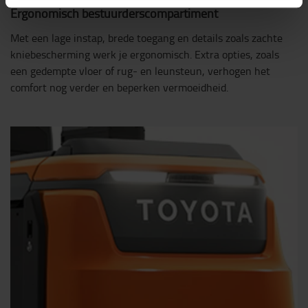
Ergonomisch bestuurderscompartiment
Met een lage instap, brede toegang en details zoals zachte
kniebescherming werk je ergonomisch. Extra opties, zoals
een gedempte vloer of rug- en leunsteun, verhogen het
comfort nog verder en beperken vermoeidheid.