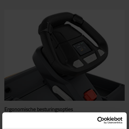
Ergonomische besturingsopties
Keuze uit 2 besturingsopties: E-Steer, een optionele
upgrade met vernieuwde ergonomie, kleurentouchscreen