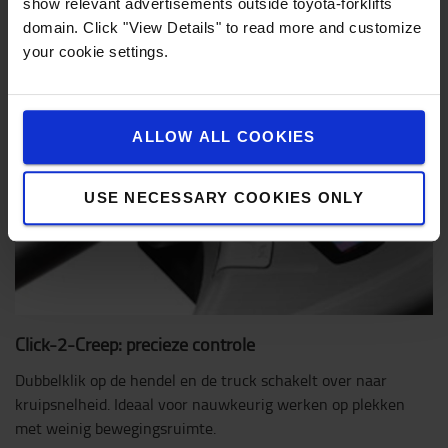
show relevant advertisements outside toyota-forklifts
domain. Click "View Details" to read more and customize
your cookie settings.
ALLOW ALL COOKIES
USE NECESSARY COOKIES ONLY
Click-2-Creep: precieze controle
Dubbelklik op de hendel en de truck schakelt over naar
kruipsnelheid. Ideaal voor nauwkeurig werken op plekken
met weinig bewegingsruimte.