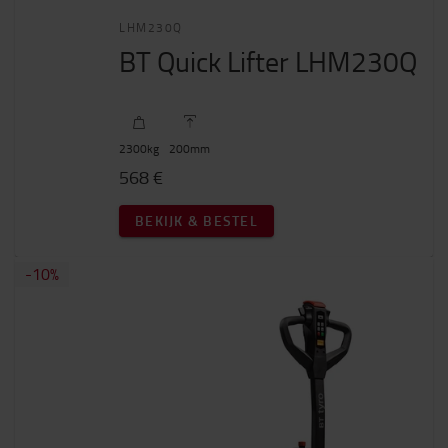
LHM230Q
BT Quick Lifter LHM230Q
2300
kg
200
mm
568 €
BEKIJK & BESTEL
-10%