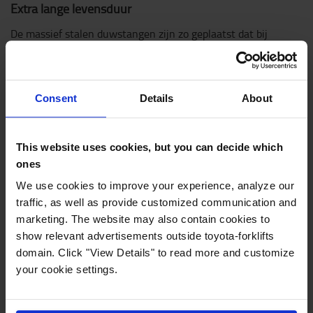
Extra lange levensduur
De massief stalen duwstangen zijn zo geplaatst dat bij
kortstondige overbelasting de kans op vervorming
geminimaliseerd wordt. Ze verlagen bovendien
onderhoudskosten, zorgen voor hoge duurzaamheid en een
Consent
Details
About
langere levensduur.
This website uses cookies, but you can decide which
ones
We use cookies to improve your experience, analyze our
traffic, as well as provide customized communication and
marketing. The website may also contain cookies to
show relevant advertisements outside toyota-forklifts
domain. Click "View Details" to read more and customize
your cookie settings.