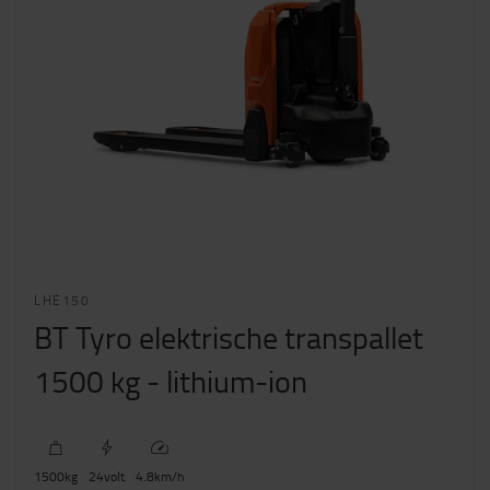
LHE150
BT Tyro elektrische transpallet
1500 kg - lithium-ion
1500
kg
24
volt
4.8
km/h