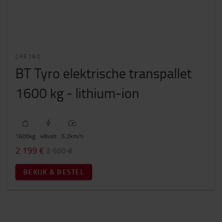
LHE160
BT Tyro elektrische transpallet
1600 kg - lithium-ion
1600
kg
48
volt
5.2
km/h
2 199 €
2 500 €
BEKIJK & BESTEL