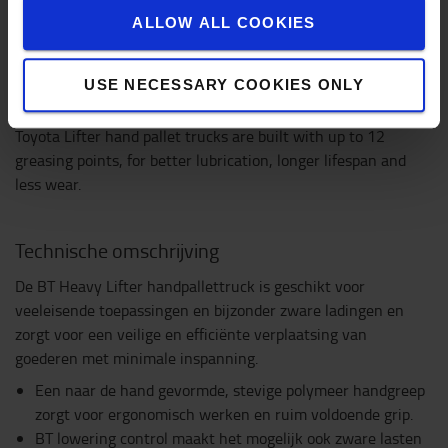
ALLOW ALL COOKIES
USE NECESSARY COOKIES ONLY
12 grease points
Toyota Lifter hand pallet trucks are built with up to 12
greasing points, for better lubrication, longer lifespan and
less wear.
Technische omschrijving
De BT Heavy Lifter handpallettruck is geschikt voor
veeleisende toepassingen en bijzonder zware ladingen en
zorgt voor een veilige en efficiënte verplaatsing van
goederen met minimale inspanning.
Een naar de hand gevormde, stevige polymeer handgreep
zorgt voor ergonomisch werken en ruim voldoende grip.
BT lowering control maakt het mogelijk ook zware lasten