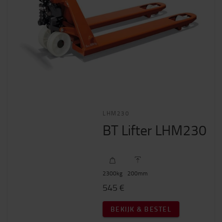
LHM230
BT Lifter LHM230
2300
kg
200
mm
545 €
BEKIJK & BESTEL