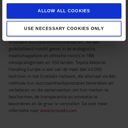
EcoVadis is ’s werelds meest vertrouwde aanbieder van
zakelijke duurzaamheidsscores, informatie en
ALLOW ALL COOKIES
samenwerkingstools voor betere prestaties in
wereldwijde toeleveringsketens. Met een krachtig
technologieplatform en een wereldwijd team van
USE NECESSARY COOKIES ONLY
domeinexperts levert EcoVadis gebruiksvriendelijke en
bruikbare duurzaamheidsscorekaarten, die een
gedetailleerd inzicht geven in de ecologische,
maatschappelijke en ethische risico’s in 188
inkoopcategorieën en 150 landen. Toyota Material
Handling Europe is een van de meer dan 45.000
bedrijven in het EcoVadis-netwerk, die allemaal via één
methode hun duurzaamheidsprestaties beoordelen en
verbeteren en die samenwerken om hun merken te
beschermen, de transparantie en innovatie te
bevorderen en de groei te versnellen. Ga voor meer
informatie naar
www.ecovadis.com
.