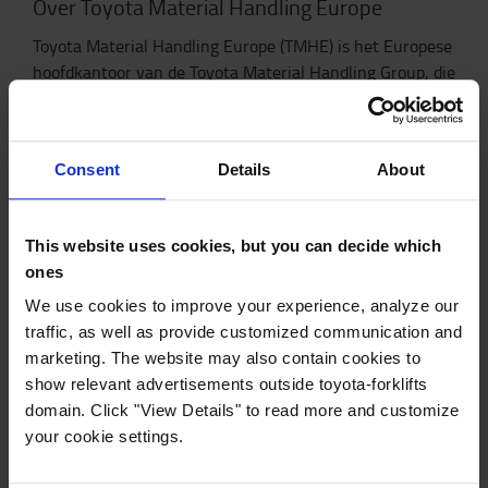
Over Toyota Material Handling Europe
Toyota Material Handling Europe (TMHE) is het Europese
hoofdkantoor van de Toyota Material Handling Group, die
deel uitmaakt van Toyota Industries Corporation, de
wereldleider op het gebied van interntransportmaterieel.
TMHE levert een compleet aanbod van heftrucks met
Consent
Details
About
contragewicht, BT-magazijnvoertuigen en -diensten,
oplossingen met toegevoegde waarde en innovaties voor
zowel grote als kleine bedrijven in meer dan 30 Europese
This website uses cookies, but you can decide which
landen. Meer dan 95% van de trucks wordt vervaardigd
ones
in TMHE’s Europese fabrieken, die zich in Zweden,
Frankrijk en Italië bevinden. De productie gebeurt
We use cookies to improve your experience, analyze our
volledig volgens de kwaliteitsnormen van het Toyota
traffic, as well as provide customized communication and
Production System (TPS). Ontdek hoe u uitzonderlijke
marketing. The website may also contain cookies to
efficiëntie in uw bedrijf kunt bereiken.
www.toyota-
show relevant advertisements outside toyota-forklifts
forklifts.eu
.
domain. Click "View Details" to read more and customize
your cookie settings.
Over EcoVadis