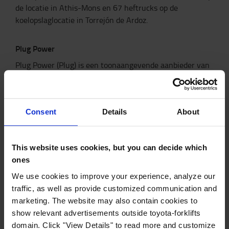
de locatie in Athis-Mons en 67 heftrucks op de
koelopslaglocatie in Torrejón de Ardoz.
Plug Power
Plug Power (Plug) is een toonaangevende aanbieder van
geïntegreerde waterstofoplossingen, waaronder
brandstofcellen, elektrolyse-installaties,
waterstofproductie, -opslag en -tankinfrastructuur. Het
Consent
Details
About
bedrijf ondersteunt de wereldwijde overstap naar groene
energie in diverse sectoren.
This website uses cookies, but you can decide which
Plug Power rolt zijn op waterstof aangedreven
ones
oplossingen uit voor STEF op twee van zijn
We use cookies to improve your experience, analyze our
koelopslaglocaties: Athis-Mons en Torrejón de Ardoz. Met
traffic, as well as provide customized communication and
deze projecten treedt STEF toe tot de klantencommunity
marketing. The website may also contain cookies to
van Plug Power.
show relevant advertisements outside toyota-forklifts
Voor deze twee projecten koos STEF voor Plug Power en
domain. Click "View Details" to read more and customize