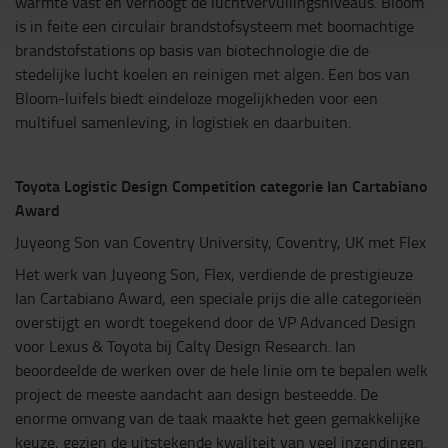
warmte vast en verhoogt de luchtvervuilingsniveaus. Bloom
is in feite een circulair brandstofsysteem met boomachtige
brandstofstations op basis van biotechnologie die de
stedelijke lucht koelen en reinigen met algen. Een bos van
Bloom-luifels biedt eindeloze mogelijkheden voor een
multifuel samenleving, in logistiek en daarbuiten.
Toyota Logistic Design Competition categorie Ian Cartabiano
Award
Juyeong Son van
Coventry University, Coventry, UK
met Flex
Het werk van Juyeong Son, Flex, verdiende de prestigieuze
Ian Cartabiano Award, een speciale prijs die alle categorieën
overstijgt en wordt toegekend door de VP Advanced Design
voor Lexus & Toyota bij Calty Design Research. Ian
beoordeelde de werken over de hele linie om te bepalen welk
project de meeste aandacht aan design besteedde. De
enorme omvang van de taak maakte het geen gemakkelijke
keuze, gezien de uitstekende kwaliteit van veel inzendingen.