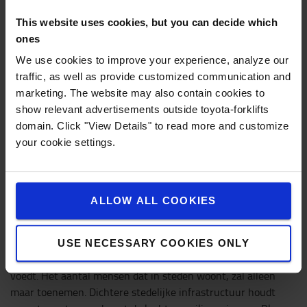
barrière in verband met afvalverzameling niet wegnam.
This website uses cookies, but you can decide which
Besprekingen over transportuitdagingen en afvalbeheer
ones
leidden tot een vuilnisrobot die effectieve oplossingen biedt.
We use cookies to improve your experience, analyze our
Elise: “We wilden de schaamte wegnemen van het oprapen
traffic, as well as provide customized communication and
van afval en mensen belonen voor het willen doen van het
marketing. The website may also contain cookies to
juiste. Het UX-systeem vult de robot aan.”
show relevant advertisements outside toyota-forklifts
domain. Click "View Details" to read more and customize
Toyota Logistic Design Competition categoryie
Business
your cookie settings.
Innovation Design
Simon Lavender van California State University, Long Beach,
met Bloom Charge
VS
ALLOW ALL COOKIES
Over BLOOM CHARGE
Zoals de ontwerper het concept beschrijft, draait Bloom
USE NECESSARY COOKIES ONLY
Charge om het creëren van de frisse lucht die onze toekomst
voedt. Het aantal mensen dat in steden woont, zal alleen
maar toenemen. Dichtere stedelijke infrastructuur houdt