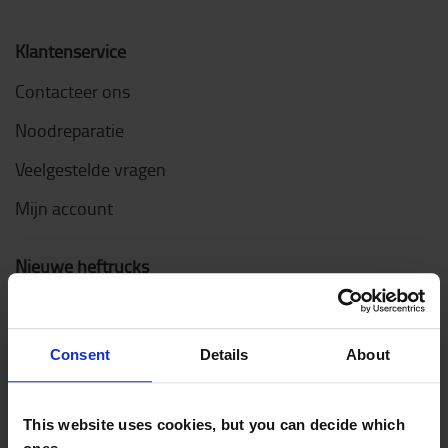
Klantenservice
Contacteer ons
Noodreparatie
Veelgestelde vragen
Mijn account
Nieuwe heftrucks
Elektrische heftrucks
Elektrische transpalletten
Consent
Details
About
Elektrische stapelaars
Transpalletten
This website uses cookies, but you can decide which