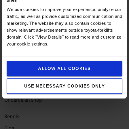
ones
Reachtrucks
We use cookies to improve your experience, analyze our
Orderpicktrucks
traffic, as well as provide customized communication and
marketing. The website may also contain cookies to
Diesel & LPG heftrucks
show relevant advertisements outside toyota-forklifts
Smallegangentrucks
domain. Click "View Details" to read more and customize
your cookie settings.
Elektrische trekkers
Heftruck onderhoud
ALLOW ALL COOKIES
Servicecontracten
USE NECESSARY COOKIES ONLY
SIGMACert
Onderdelen shop
Kennis
Blog