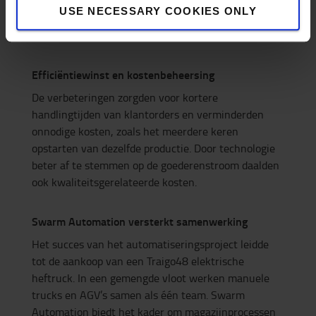
USE NECESSARY COOKIES ONLY
Efficiëntiewinst en kostenbeheersing
De verbeteringen zorgden voor kortere
handlingtijden van klantorders en verminderden
onnodige kosten, zoals het meerdere keren
opstarten van dezelfde productie. Door technologie
beter af te stemmen op de goederenstroom daalden
ook kwaliteitsgerelateerde kosten.
Swarm Automation versterkt samenwerking
Het succes van het automatiseringsproject leidde
tot de aankoop van een Traigo48 elektrische
heftruck. In een gemengde vloot werken manuele
trucks en AGV’s samen als één team. Swarm
Automation biedt het kader om magazijnprocessen