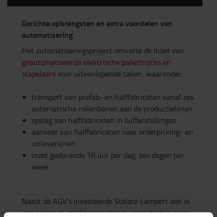
Gerichte opbrengsten en extra voordelen van
automatisering
Het automatiseringsproject omvatte de inzet van
geautomatiseerde elektrische pallettrucks en
stapelaars
voor uiteenlopende taken, waaronder:
transport van prefab- en halffabricaten vanaf zes
automatische rollenbanen aan de productielijnen
opslag van halffabricaten in bufferstellingen
aanvoer van halffabricaten naar orderpicking- en
uitleverlijnen
inzet gedurende 16 uur per dag, zes dagen per
week
Naast de AGV’s investeerde Stolarz-Lempert ook in
een compact stellingensysteem, opgesteld in rijen