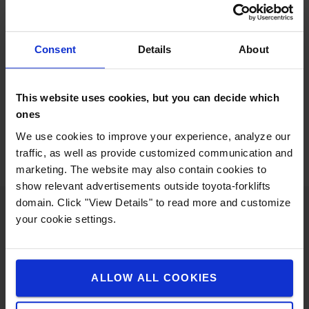
binnen de zone waar de AGV-trucks van Toyota
Material Handling actief zijn. De gelijktijdige
implementatie van de AGV’s en het nieuwe WMS
Consent
Details
About
vormde een belangrijke mijlpaal. De voordelen lieten
niet op zich wachten. Processen werden
aangescherpt, opslagzones heringericht en de
This website uses cookies, but you can decide which
traceerbaarheid en toegankelijkheid van elke pallet
ones
verbeterden aanzienlijk.
We use cookies to improve your experience, analyze our
traffic, as well as provide customized communication and
marketing. The website may also contain cookies to
show relevant advertisements outside toyota-forklifts
domain. Click "View Details" to read more and customize
your cookie settings.
Teamwork
ALLOW ALL COOKIES