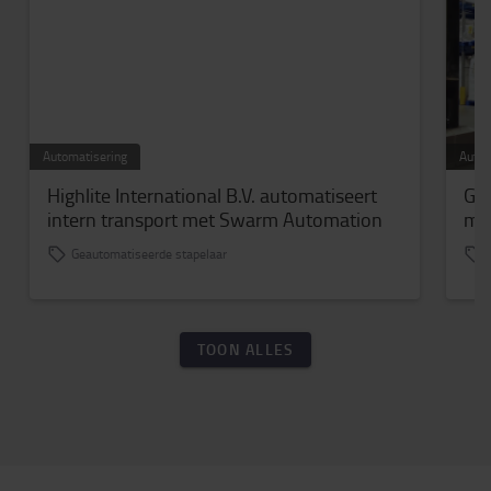
Automatisering
Autom
Highlite International B.V. automatiseert
Guy
intern transport met Swarm Automation
me
Geautomatiseerde stapelaar
TOON ALLES