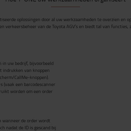
iseerde oplossingen door al uw werkzaamheden te overzien en opt
n verkeersbeheer van de Toyota AGV’s en biedt tal van functies, z
in uw bedrijf, bijvoorbeeld
t indrukken van knoppen
-scherm/CallMe-knoppen).
ers (vaak een barcodescanner
ruikt worden om een order
 wanneer de order wordt
ch nadat de ID is gescand bij