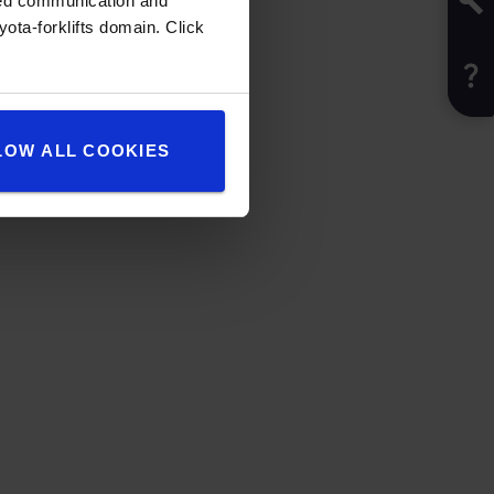
rtuig gebruiken
zed communication and
ota-forklifts domain. Click
eerde magazijntrucks >>
LOW ALL COOKIES