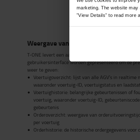
We use cookies to improve yo
marketing. The website may a
"View Details" to read more 
Weergave van prestatiegegevens en f
T-ONE levert een aantal prestatiegegevens, die in de
gebruikersinterface worden gepresenteerd om de pre
weer te geven:
Voertuigoverzicht: lijst van alle AGV’s in realtime
waaronder voertuig-ID, voertuigstatus en laadsta
Voertuighistorie: belangrijke gebeurtenissen of f
voertuig, waaronder voertuig-ID, gebeurteniscode
gebeurtenis
Orderoverzicht: weergave van orderuitvoeringstijd
per voertuig
Orderhistorie: de historische ordergegevens voor 