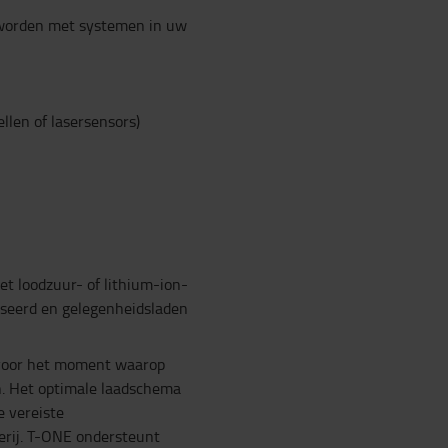
 worden met systemen in uw
llen of lasersensors)
t loodzuur- of lithium-ion-
iseerd en gelegenheidsladen
n voor het moment waarop
. Het optimale laadschema
e vereiste
terij. T-ONE ondersteunt