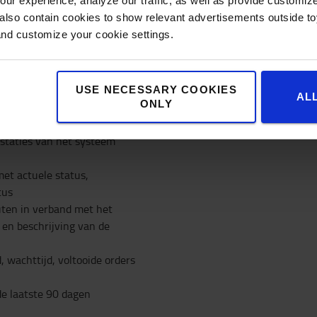
meest geschikte type voe
ur experience, analyze our traffic, as well as provide customi
lso contain cookies to show relevant advertisements outside toy
Meer over onze geautomatis
and customize your cookie settings.
USE NECESSARY COOKIES
outen
AL
ONLY
 vorm van grafieken in de
staties van het systeem
 met actuele status,
tus
outen in verband met het
 en beschrijving van de
, wachttijd, voltooide orders
de laatste 90 dagen