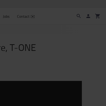
Jobs
Contact ✉️
re, T-ONE