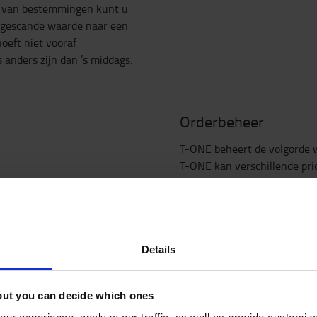
en van bestemmingen kunt u
 gescande waarde naar een
eft niet vooraf
 anders zijn dan ’s middags.
Orderbeheer
T-ONE beheert de volgorde 
T-ONE kan verschillende pri
concept (first-in first-out)
transport af te handelen, ma
te maken. Een order kan uit
ingestelde stromen:
als A-naar-B transport tu
Details
als lus met een aantal ha
aanvulling/ophaling
but you can decide which ones
als wegzettransport met 