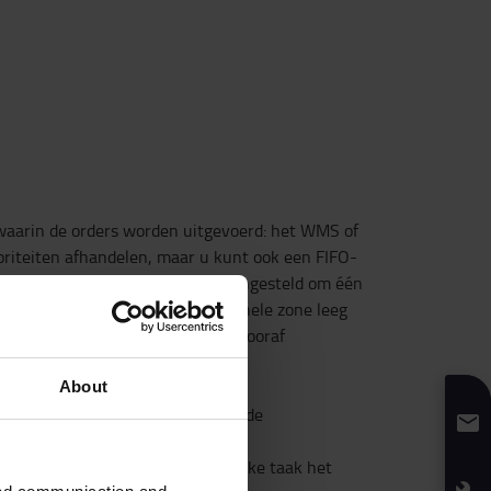
waarin de orders worden uitgevoerd: het WMS of
oriteiten afhandelen, maar u kunt ook een FIFO-
 toepassen. Een order kan worden ingesteld om één
ar ook om een vol kanaal of een hele zone leeg
gevoerd worden volgens diverse vooraf
ssen 2 stations
About
ltes op de route ten behoeve van de
meer dan één voertuig om voor elke taak het