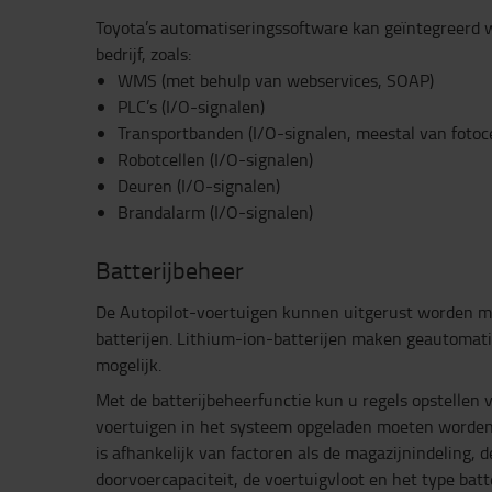
Toyota’s automatiseringssoftware kan geïntegreerd
bedrijf, zoals:
WMS (met behulp van webservices, SOAP)
PLC’s (I/O-signalen)
Transportbanden (I/O-signalen, meestal van fotoce
Robotcellen (I/O-signalen)
Deuren (I/O-signalen)
Brandalarm (I/O-signalen)
Batterijbeheer
De Autopilot-voertuigen kunnen uitgerust worden me
batterijen. Lithium-ion-batterijen maken geautomat
mogelijk.
Met de batterijbeheerfunctie kun u regels opstelle
voertuigen in het systeem opgeladen moeten worden
is afhankelijk van factoren als de magazijnindeling, d
doorvoercapaciteit, de voertuigvloot en het type bat