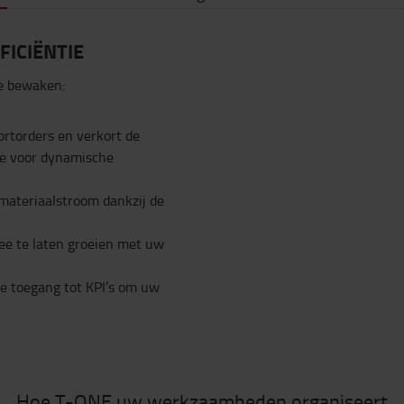
ICIËNTIE
te bewaken:
rtorders en verkort de
tie voor dynamische
materiaalstroom dankzij de
e te laten groeien met uw
ce toegang tot KPI’s om uw
Hoe T-ONE uw werkzaamheden organiseert