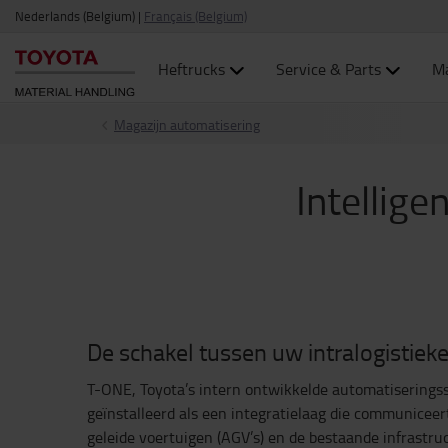
Nederlands (Belgium)
|
Français (Belgium)
Heftrucks
Service & Parts
Ma
Magazijn automatisering
Intellig
De schakel tussen uw intralogistiek
T-ONE, Toyota’s intern ontwikkelde automatiserings
geïnstalleerd als een integratielaag die communicee
geleide voertuigen (AGV’s) en de bestaande infrastruc