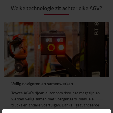
Welke technologie zit achter elke AGV?
Veilig navigeren en samenwerken
Toyota AGV’s rijden autonoom door het magazijn en
werken veilig samen met voetgangers, manuele
trucks en andere voertuigen. Dankzij geavanceerde
sensoren en detectiesystemen bewaken ze